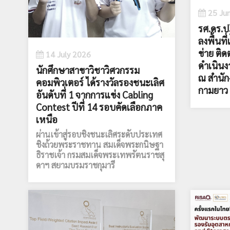
25 Ju
รศ.ดร.ปฏ
ลงพื้นที
ข่าย ติ
14 July 2026
ดำเนินง
นักศึกษาสาขาวิชาวิศวกรรม
ณ สำนั
คอมพิวเตอร์ ได้รางวัลรองชนะเลิศ
กามยาว 
อันดับที่ 1 จากการแข่ง Cabling
Contest ปีที่ 14 รอบคัดเลือกภาค
เหนือ
ผ่านเข้าสู่รอบชิงชนะเลิศระดับประเทศ
ชิงถ้วยพระราชทาน สมเด็จพระกนิษฐา
ธิราชเจ้า กรมสมเด็จพระเทพรัตนราชสุ
ดาฯ สยามบรมราชกุมารี