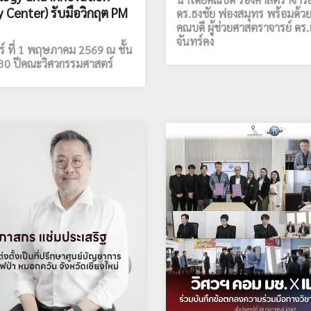
y Center) รับมือวิกฤต PM
ดร.ธงชัย ฟองสมุทร พร้อมด้วย 
คณบดี ผู้ช่วยศาสตราจารย์ ดร
จันทร์คง
ุกร์ ที่ 1 พฤษภาคม 2569 ณ ชั้น
30 ปีคณะวิศวกรรมศาสตร์