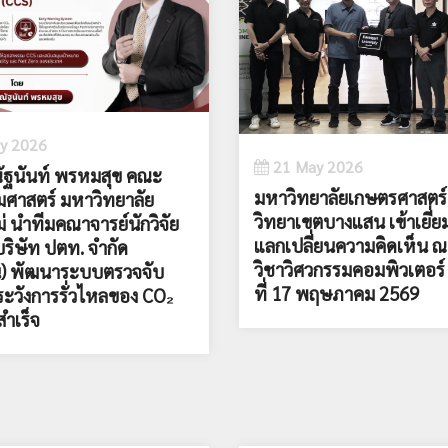
y 2026
21 May 2026
ัฐนันท์ พรหมสุข คณะ
มหาวิทยาลัยเกษตรศาสตร์
มศาสตร์ มหาวิทยาลัย
วิทยาเขตบางแสน เข้าเยี่
ม่ นำทีมคณาจารย์นักวิจัย
แลกเปลี่ยนความคิดเห็น 
บริษัท ปตท. จำกัด
วิชาวิศวกรรมคอมพิวเตอร์ เ
) พัฒนาระบบตรวจจับ
ที่ 17 พฤษภาคม 2569
ระวังการรั่วไหลของ CO₂
สำเร็จ