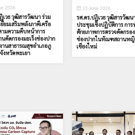
ne 2026
23 June 2026
ิเวธ วุฒิสารวัฒนา ร่วม
รศ.ดร.ปฏิเวธ วุฒิสารวัฒนา
่เยี่ยมเสริมพลังภาคีเครือ
ประชุมเชิงปฏิบัติการ กา
ดตามความคืบหน้าการ
ศักยภาพการตรวจคัดกรองม
านคัดกรองมะเร็งช่องปาก
ช่องปากในทัณฑสถานหญิ
กงานสาธารณสุขอำเภอภู
เชียงใหม่
จังหวัดพะเยา