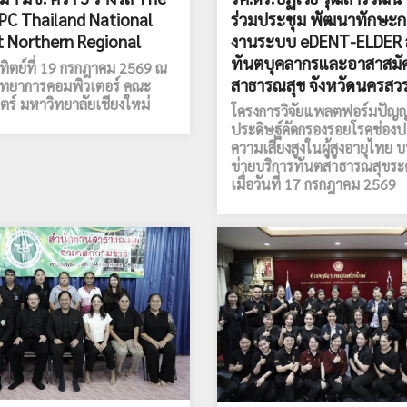
PC Thailand National
ร่วมประชุม พัฒนาทักษะก
 Northern Regional
งานระบบ eDENT-ELDER 
ทันตบุคลากรและอาสาสมั
าทิตย์ที่ 19 กรกฎาคม 2569 ณ
สาธารณสุข จังหวัดนครสวร
ิทยาการคอมพิวเตอร์ คณะ
ตร์ มหาวิทยาลัยเชียงใหม่
โครงการวิจัยแพลตฟอร์มปัญ
ประดิษฐ์คัดกรองรอยโรคช่องปา
ความเสี่ยงสูงในผู้สูงอายุไทย 
ข่ายบริการทันตสาธารณสุขระด
เมื่อวันที่ 17 กรกฎาคม 2569