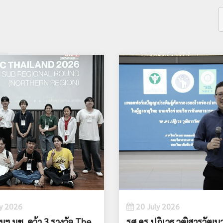
y 2026
20 July 2026
มฯ มช. คว้า 3 รางวัล The
รศ.ดร.ปฏิเวธ วุฒิสารวัฒนา