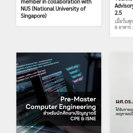
member in collaboration with
Advisor
NUS (National University of
2.5
Singapore)
เมื่อวันศ
8 อาคาร 